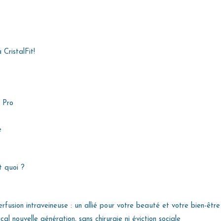
CristalFit!
l Pro
e
t quoi ?
fusion intraveineuse : un allié pour votre beauté et votre bien-être
cal nouvelle génération, sans chirurgie ni éviction sociale