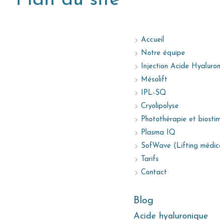
Plan du site
Accueil
Notre équipe
Injection Acide Hyaluro
Mésolift
IPL-SQ
Cryolipolyse
Photothérapie et biostim
Plasma IQ
SofWave (Lifting médic
Tarifs
Contact
Blog
Acide hyaluronique