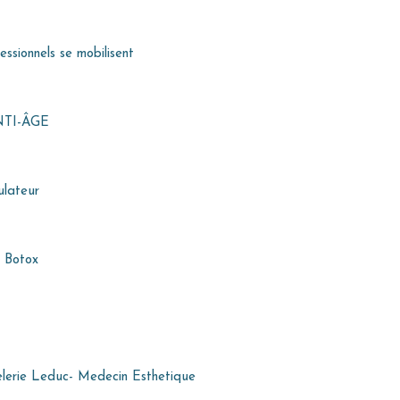
essionnels se mobilisent
TI-ÂGE
ulateur
e Botox
elerie Leduc- Medecin Esthetique