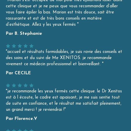
"Marion s’est occupée de moi pour mes épilations laser dans
cette clinique et je ne peux que vous recommander d’aller
vous faire épiler la bas. Marion est très douce, sait être
rassurante et est de très bons conseils en matière
d’esthétique. Allez y les yeux fermés "
Par B. Stephanie
"accueil et résultats formidables, je suis ravie des conseils et
des soins et du suivi de Me XENITOS. je recommande
vivement ce médecin professionnel et bienveillant. "
Par CECILE
"je recommande les yeux fermés cette clinique. le Dr Xenitos
est à l écoute, le cadre est apaisant, je me suis sentie tout
de suite en confiance, et le résultat me satisfait pleinement,
un grand merci ! je reviendrai !"
Par Florence.V