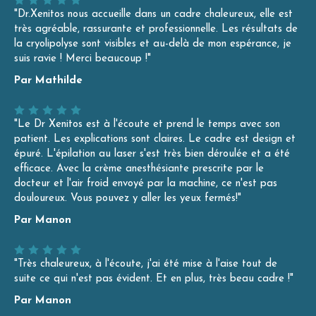
"Dr.Xenitos nous accueille dans un cadre chaleureux, elle est
très agréable, rassurante et professionnelle. Les résultats de
la cryolipolyse sont visibles et au-delà de mon espérance, je
suis ravie ! Merci beaucoup !"
Par Mathilde
"Le Dr Xenitos est à l'écoute et prend le temps avec son
patient. Les explications sont claires. Le cadre est design et
épuré. L'épilation au laser s'est très bien déroulée et a été
efficace. Avec la crème anesthésiante prescrite par le
docteur et l'air froid envoyé par la machine, ce n'est pas
douloureux. Vous pouvez y aller les yeux fermés!"
Par Manon
"Très chaleureux, à l'écoute, j'ai été mise à l'aise tout de
suite ce qui n'est pas évident. Et en plus, très beau cadre !"
Par Manon