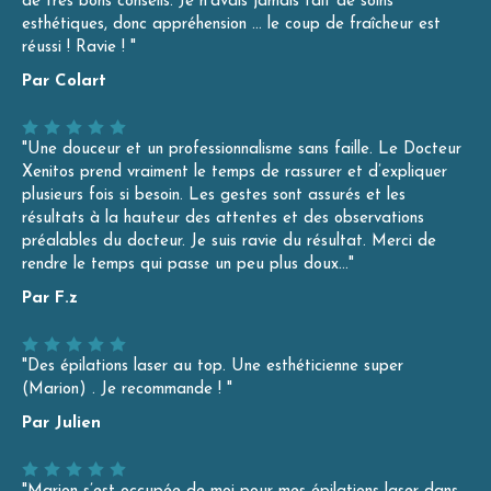
de très bons conseils. Je n’avais jamais fait de soins
esthétiques, donc appréhension … le coup de fraîcheur est
réussi ! Ravie ! "
Par Colart
"Une douceur et un professionnalisme sans faille. Le Docteur
Xenitos prend vraiment le temps de rassurer et d’expliquer
plusieurs fois si besoin. Les gestes sont assurés et les
résultats à la hauteur des attentes et des observations
préalables du docteur. Je suis ravie du résultat. Merci de
rendre le temps qui passe un peu plus doux…"
Par F.z
"Des épilations laser au top. Une esthéticienne super
(Marion) . Je recommande ! "
Par Julien