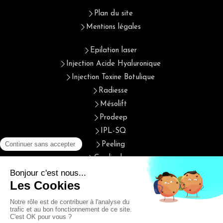
Plan du site
Mentions légales
Epilation laser
Injection Acide Hyaluronique
Injection Toxine Botulique
Radiesse
Mésolift
Prodeep
IPL-SQ
Peeling
Cryolipolyse
Cristal fit
Photothérapie et biostimulation
Radiofréquence
Plasma IQ