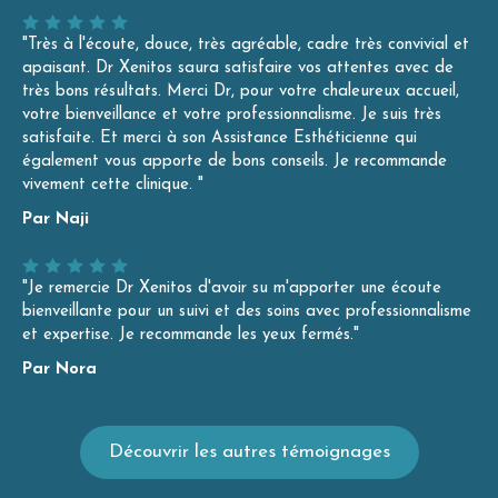
"Très à l'écoute, douce, très agréable, cadre très convivial et
apaisant. Dr Xenitos saura satisfaire vos attentes avec de
très bons résultats. Merci Dr, pour votre chaleureux accueil,
votre bienveillance et votre professionnalisme. Je suis très
satisfaite. Et merci à son Assistance Esthéticienne qui
également vous apporte de bons conseils. Je recommande
vivement cette clinique. "
Par Naji
"Je remercie Dr Xenitos d'avoir su m'apporter une écoute
bienveillante pour un suivi et des soins avec professionnalisme
et expertise. Je recommande les yeux fermés."
Par Nora
Découvrir les autres témoignages