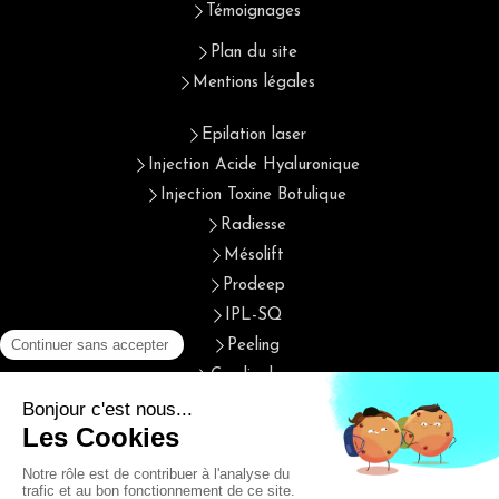
Témoignages
Plan du site
Mentions légales
Epilation laser
Injection Acide Hyaluronique
Injection Toxine Botulique
Radiesse
Mésolift
Prodeep
IPL-SQ
Peeling
Cryolipolyse
Cristal fit
Photothérapie et biostimulation
Radiofréquence
Plasma IQ