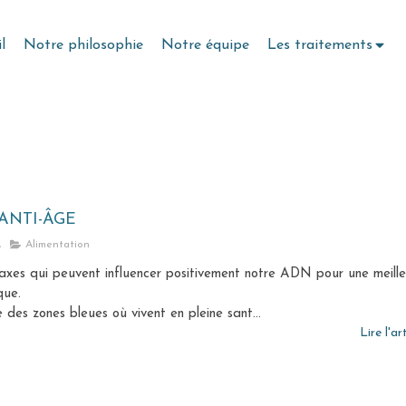
l
Notre philosophie
Notre équipe
Les traitements
ANTI-ÂGE
A
Alimentation
s axes qui peuvent influencer positivement notre ADN pour une meill
que.
e des zones bleues où vivent en pleine sant...
Lire l'ar