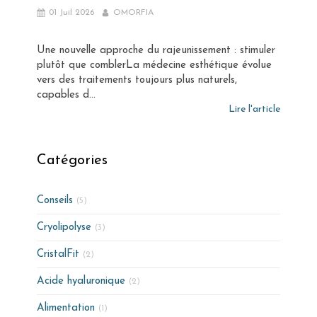
01 Juil 2026
OMORFIA
Une nouvelle approche du rajeunissement : stimuler
plutôt que comblerLa médecine esthétique évolue
vers des traitements toujours plus naturels,
capables d...
Lire l'article
Catégories
Conseils
(5)
Cryolipolyse
(3)
CristalFit
(2)
Acide hyaluronique
(2)
Alimentation
(1)