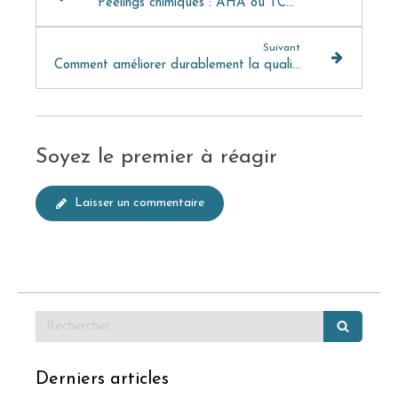
Peelings chimiques : AHA ou TCA, superficiel, moyen ou profond… comment choisir le bon peeling pour sa peau ?
Suivant
Comment améliorer durablement la qualité de la peau : focus sur les traitements de médecine esthétique (Partie 2)
Soyez le premier à réagir
Laisser un commentaire
Rechercher
Derniers articles