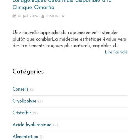
collagéniques désormais disponible à la
Clinique Omorfia
01 Juil 2026
OMORFIA
Une nouvelle approche du rajeunissement : stimuler
plutôt que comblerLa médecine esthétique évolue vers
des traitements toujours plus naturels, capables d...
Lire l'article
Catégories
Conseils
(5)
Cryolipolyse
(3)
CristalFit
(2)
Acide hyaluronique
(2)
Alimentation
(1)