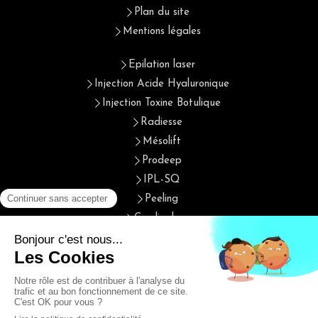
Plan du site
Mentions légales
Epilation laser
Injection Acide Hyaluronique
Injection Toxine Botulique
Radiesse
Mésolift
Prodeep
IPL-SQ
Peeling
Cryolipolyse
Cristal fit
Photothérapie et biostimulation
Radiofréquence
Plasma IQ
Injection PRP- cuir Chevelu