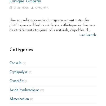
Clinique Omorfia
01 Juil 2026
OMORFIA
Une nouvelle approche du rajeunissement : stimuler
plutôt que comblerLa médecine esthétique évolue vers
des traitements toujours plus naturels, capables d...
Lire l'article
Catégories
Conseils
(5)
Cryolipolyse
(3)
CristalFit
(2)
Acide hyaluronique
(2)
Alimentation
(1)