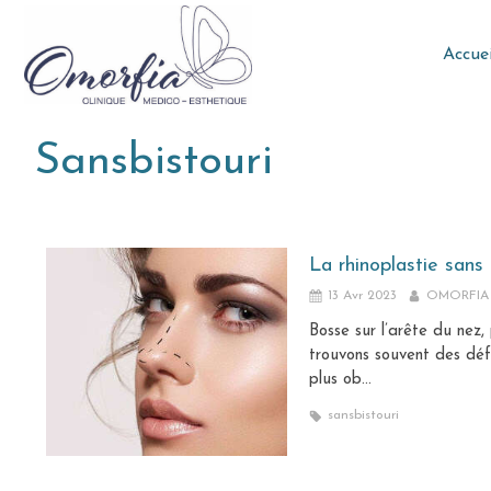
Accuei
Sansbistouri
La rhinoplastie sans 
13 Avr 2023
OMORFIA
Bosse sur l’arête du nez,
trouvons souvent des défau
plus ob...
sansbistouri