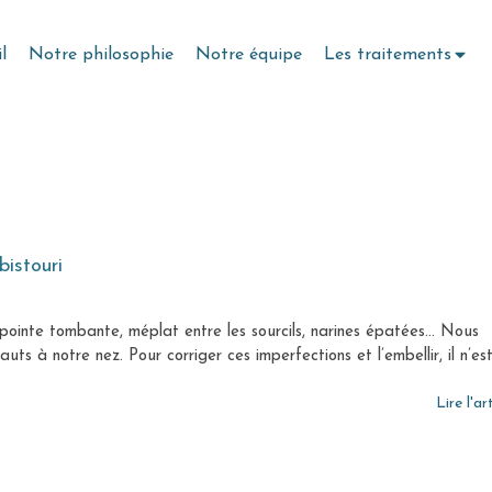
l
Notre philosophie
Notre équipe
Les traitements
bistouri
 pointe tombante, méplat entre les sourcils, narines épatées… Nous
ts à notre nez. Pour corriger ces imperfections et l’embellir, il n’es
Lire l'ar