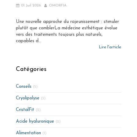
01 Juil 2026
OMORFIA
Une nouvelle approche du rajeunissement : stimuler
plutôt que comblerLa médecine esthétique évolue
vers des traitements toujours plus naturels,
capables d...
Lire l'article
Catégories
Conseils
(5)
Cryolipolyse
(3)
CristalFit
(2)
Acide hyaluronique
(2)
Alimentation
(1)